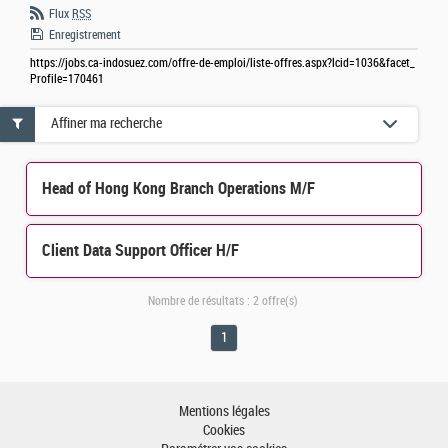
Flux
RSS
Enregistrement
https://jobs.ca-indosuez.com/offre-de-emploi/liste-offres.aspx?lcid=1036&facet_
Profile=170461
Affiner ma recherche
Head of Hong Kong Branch Operations M/F
Client Data Support Officer H/F
Nombre de résultats :
2 offre(s)
1
Mentions légales
Cookies